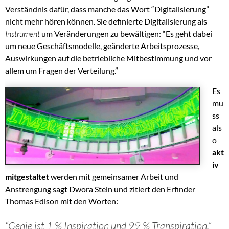
Verständnis dafür, dass manche das Wort “Digitalisierung”
nicht mehr hören können. Sie definierte Digitalisierung als
Instrument
um Veränderungen zu bewältigen: “Es geht dabei
um neue Geschäftsmodelle, geänderte Arbeitsprozesse,
Auswirkungen auf die betriebliche Mitbestimmung und vor
allem um Fragen der Verteilung.”
Es
mu
ss
als
o
akt
iv
mitgestaltet
werden mit gemeinsamer Arbeit und
Anstrengung sagt Dwora Stein und zitiert den Erfinder
Thomas Edison mit den Worten:
“Genie ist 1 % Inspiration und 99 % T
ranspiration.”