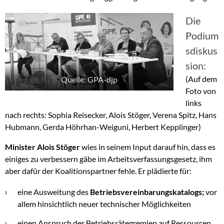
Die
Podium
sdiskus
sion:
(Auf dem
Quelle: GPA-djp
Foto von
links
nach rechts: Sophia Reisecker, Alois Stöger, Verena Spitz, Hans
Hubmann, Gerda Höhrhan-Weiguni, Herbert Kepplinger)
Minister Alois Stöger
wies in seinem Input darauf hin, dass es
einiges zu verbessern gäbe im Arbeitsverfassungsgesetz, ihm
aber dafür der Koalitionspartner fehle. Er plädierte für:
eine Ausweitung des
Betriebsvereinbarungskatalogs;
vor
allem hinsichtlich neuer technischer Möglichkeiten
einen Anspruch der Betriebsrätegremien auf Ressourcen,