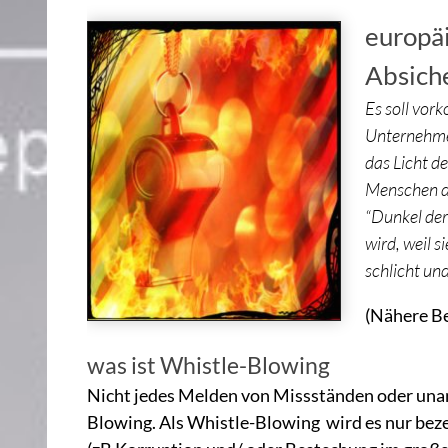
europäi
Absich
Es soll vor
Unternehmen
das Licht de
Menschen di
“Dunkel der
wird, weil 
schlicht un
(Nähere Be
was ist Whistle-Blowing
Nicht jedes Melden von Missständen oder unan
Blowing. Als Whistle-Blowing wird es nur beze