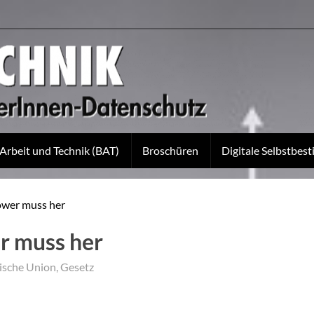
 Arbeit und Technik (BAT)
Broschüren
Digitale Selbstbe
ower muss her
r muss her
ische Union
,
Gesetz