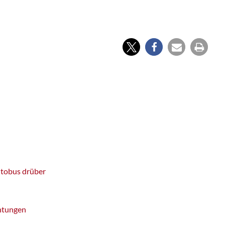
utobus drüber
chtungen