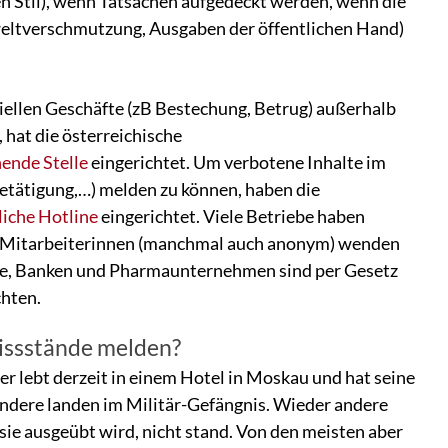
n Stil), wenn Tatsachen aufgedeckt werden, wenn die
mweltverschmutzung, Ausgaben der öffentlichen Hand)
iellen Geschäfte (zB Bestechung, Betrug) außerhalb
 hat die österreichische
ende Stelle
eingerichtet. Um verbotene Inhalte im
etätigung,…) melden zu können, haben die
liche Hotline
eingerichtet. Viele Betriebe haben
 die Mitarbeiterinnen (manchmal auch anonym) wenden
ne, Banken und Pharmaunternehmen sind per Gesetz
chten.
Missstände melden?
 lebt derzeit in einem Hotel in Moskau und hat seine
 Andere landen im Militär-Gefängnis. Wieder andere
sie ausgeübt wird, nicht stand. Von den meisten aber