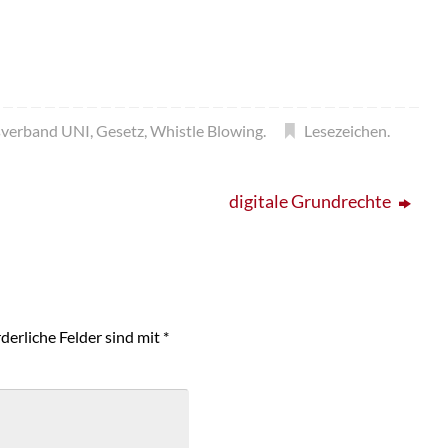
sverband UNI
,
Gesetz
,
Whistle Blowing
.
Lesezeichen
.
digitale Grundrechte
derliche Felder sind mit
*