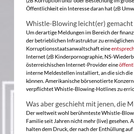
(zB Korruption und/ oder Bestechung im große
Öffentlichkeit ein Interesse daran hat (zB U
Whistle-Blowing leicht(er) gemacht
Um derartige Meldungen im Bereich der finanz
der betrieblichen Infrastruktur zu ermöglichen,
Korruptionsstaatsanwaltschaft eine
entsprech
Internet (zB Kinderpornographie, NS-Wiederb
österreichischen Internet-Provider eine
öffent
interne Meldestellen installiert, an die sich
können. Amerikanische börsenotierte Konzer
verpflichtet Whistle-Blowing-Hotlines zu erri
Was aber geschieht mit jenen, die 
Der weltweit wohl berühmteste Whistle-Blower
Familie seit Jahren nicht mehr (live) gesehen.
halten dem Druck, der nach der Enthüllung auf 