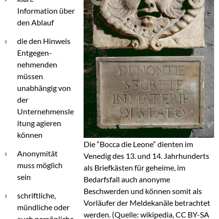
Information über
den Ablauf
die den Hinweis
Entgegen-
nehmenden
müssen
unabhängig von
der
Unternehmensle
itung agieren
können
Die “Bocca die Leone” dienten im
Anonymität
Venedig des 13. und 14. Jahrhunderts
muss möglich
als Briefkästen für geheime, im
sein
Bedarfsfall auch anonyme
Beschwerden und können somit als
schriftliche,
Vorläufer der Meldekanäle betrachtet
mündliche oder
werden. (Quelle: wikipedia, CC BY-SA
auch persönliche