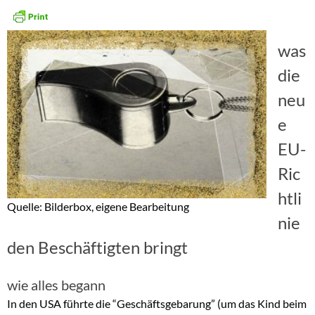
was
die
neu
e
EU-
Ric
htli
Quelle: Bilderbox, eigene Bearbeitung
nie
den Beschäftigten bringt
wie alles begann
In den USA führte die “Geschäftsgebarung” (um das Kind beim