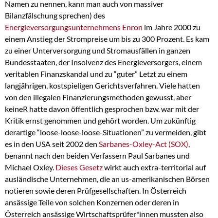
Namen zu nennen, kann man auch von massiver
Bilanzfälschung sprechen) des
Energieversorgungsunternehmens Enron
im Jahre 2000 zu
einem Anstieg der Strompreise um bis zu 300 Prozent. Es kam
zu einer Unterversorgung und Stromausfällen in ganzen
Bundesstaaten, der Insolvenz des Energieversorgers, einem
veritablen Finanzskandal und zu “guter” Letzt zu einem
langjährigen, kostspieligen Gerichtsverfahren. Viele hatten
von den illegalen Finanzierungsmethoden gewusst, aber
keineR hatte davon öffentlich gesprochen bzw. war mit der
Kritik ernst genommen und gehört worden. Um zukünftig
derartige “loose-loose-loose-Situationen” zu vermeiden, gibt
es in den USA seit 2002 den
Sarbanes-Oxley-Act (SOX)
,
benannt nach den beiden Verfassern Paul Sarbanes und
Michael Oxley.
Dieses Gesetz
wirkt auch extra-territorial auf
ausländische Unternehmen, die an us-amerikanischen Börsen
notieren sowie deren Prüfgesellschaften. In Österreich
ansässige Teile von solchen Konzernen oder deren in
Österreich ansässige Wirtschaftsprüfer*innen mussten also