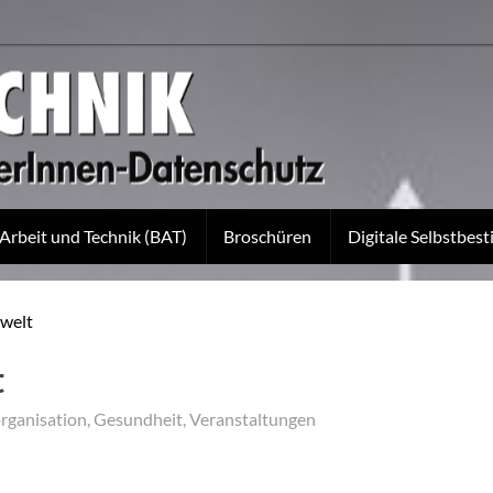
 Arbeit und Technik (BAT)
Broschüren
Digitale Selbstbe
swelt
t
rganisation
,
Gesundheit
,
Veranstaltungen