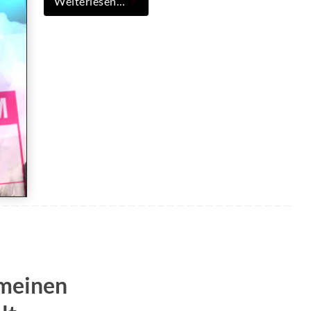
Weiterlesen…
emeinen