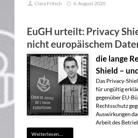
Clara Fritsch
6. August 2020
EuGH urteilt: Privacy Sh
nicht europäischem Date
die lange R
Shield – un
Das Privacy-Shi
für ungültig erkl
gegenüber EU-Bür
Rechtsschutz gege
Auswirkungen das
Arbeit des Betrie
Weiterlesen…