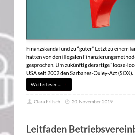
Finanzskandal und zu “guter” Letzt zu einem la
hatten von den illegalen Finanzierungsmethode
gesprochen. Um zukünftig derartige “loose-loos
USA seit 2002 den Sarbanes-Oxley-Act (SOX).
Weiterlesen…
Clara Fritsch
20. November 2019
Leitfaden Betriebsverei