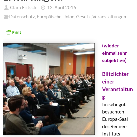
Clara Fritsch
12. April 2016
Datenschutz
,
Europäische Union
,
Gesetz
,
Veranstaltungen
(wieder
einmal sehr
subjektive)
Blitzlichter
einer
Veranstaltun
g
Im sehr gut
besuchten
Europa-Saal
des Renner-
Instituts