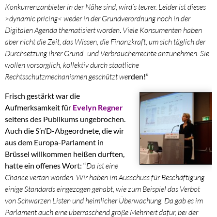
Konkurrenzanbieter in der Nähe sind, wird’s teurer. Leider ist dieses
>dynamic pricing< weder in der Grundverordnung noch in der
Digitalen Agenda thematisiert worden
.
Viele Konsumenten haben
aber nicht die Zeit, das Wissen, die Finanzkraft, um sich täglich der
Durchsetzung ihrer Grund- und Verbraucherrechte anzunehmen. Sie
wollen vorsorglich, kollektiv durch staatliche
Rechtsschutzmechanismen geschützt we
rden!”
Frisch gestärkt war die
Aufmerksamkeit für
Evelyn Regner
seitens des Publikums ungebrochen.
Auch die S’n’D-Abgeordnete, die wir
aus dem Europa-Parlament in
Brüssel willkommen heißen durften,
hatte ein offenes Wort: “
Da ist eine
Chance vertan worden. Wir haben im Ausschuss für Beschäftigung
einige Standards eingezogen gehabt, wie zum Beispiel das Verbot
von Schwarzen Listen und heimlicher Überwachung. Da gab es im
Parlament auch eine überraschend große Mehrheit dafür, bei der