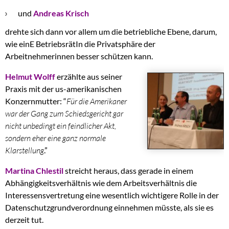
und
Andreas Krisch
drehte sich dann vor allem um die betriebliche Ebene, darum,
wie einE BetriebsrätIn die Privatsphäre der
Arbeitnehmerinnen besser schützen kann.
Helmut Wolff
erzählte aus seiner
Praxis mit der us-amerikanischen
Konzernmutter: “
Für die Amerikaner
war der Gang zum Schiedsgericht gar
nicht unbedingt ein feindlicher Akt,
sondern eher eine ganz normale
Klarstellung
.”
Martina Chlestil
streicht heraus, dass gerade in einem
Abhängigkeitsverhältnis wie dem Arbeitsverhältnis die
Interessensvertretung eine wesentlich wichtigere Rolle in der
Datenschutzgrundverordnung einnehmen müsste, als sie es
derzeit tut.