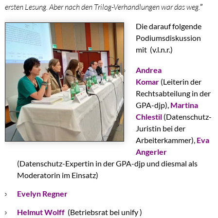
ersten Lesung. Aber nach den Trilog-Verhandlungen war das weg.
”
Die darauf folgende
Podiumsdiskussion
mit
(v.l.n.r.)
Andrea
Komar
(Leiterin der
Rechtsabteilung in der
GPA-djp),
Martina
Chlestil
(Datenschutz-
Juristin bei der
Arbeiterkammer),
Eva
Angerler
(Datenschutz-Expertin in der GPA-djp und diesmal als
Moderatorin im Einsatz)
Evelyn Regner
Helmut Wolff
(Betriebsrat bei unify )