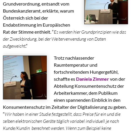
Grundverordnung, entsandt vom
Bundeskanzleramt, erklärte, warum
Österreich sich bei der
Endabstimmung im Europäischen
Rat der Stimme enthielt. “
Es werden hier Grundprinzipien wie das
der Zweckbindung, bei der Weiterverwendung von Daten
aufgeweicht
.”
Trotz nachlassender
Raumtemperatur und
fortschreitendem Hungergefühl,
schaffte es
Daniela Zimmer
von der
Abteilung Konsumentenschutz der
Arbeiterkammer, dem Publikum
einen spannenden Einblick in den
Konsumentenschutz im Zeitalter der Digitalisierung zu geben.
“
Wir haben in einer Studie festgestellt, dass Preise für ein und die
selben elektronischen Geräte täglich variabel individuell je nach
Kunde/Kundin berechnet werden. Wenn zum Beispiel keine