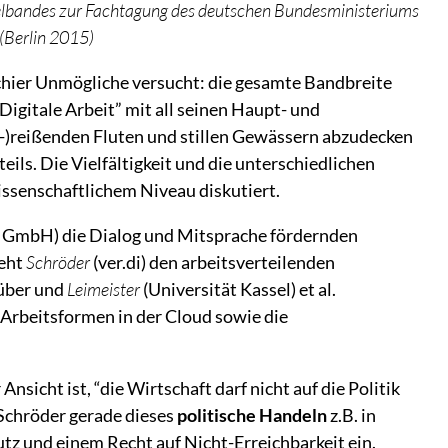
lbandes zur Fachtagung des deutschen Bundesministeriums
 (Berlin 2015)
chier Unmögliche versucht: die gesamte Bandbreite
Digitale Arbeit” mit all seinen Haupt- und
)reißenden Fluten und stillen Gewässern abzudecken
teils. Die Vielfältigkeit und die unterschiedlichen
senschaftlichem Niveau diskutiert.
 GmbH) die Dialog und Mitsprache fördernden
teht
Schröder
(ver.di) den arbeitsverteilenden
nüber und
Leimeister
(Universität Kassel) et al.
 Arbeitsformen in der Cloud sowie die
Ansicht ist, “die Wirtschaft darf nicht auf die Politik
 Schröder gerade dieses
politische Handeln
z.B. in
z und einem Recht auf Nicht-Erreichbarkeit ein.