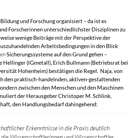
ildung und Forschung organisiert – da ist es
und Forscherinnen unterschiedlichster Disziplinen zu
weise wenige Beiträge mit der Perspektive der
uszuhandelnden Arbeitsbedingungen in den Blick
ven
Sicherungssysteme auf den Grund gehen –
 Hellinger (IGmetall), Erich Bullmann (Betriebsrat bei
versität Hohenheim) bestätigen die Regel. Naja, von
ch den praktisch-handelnden, aktiven-gestaltenden
, sondern zwischen den Menschen und den Maschinen
rmuliert der Herausgeber Christoper M. Schlink,
schaft, den Handlungsbedarf dahingehend:
aftlicher Erkenntnisse in die Praxis deutlich
h die Wissenschaftlerinnen und Wissenschaftler