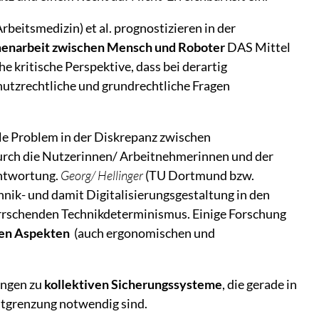
beitsmedizin) et al. prognostizieren in der
narbeit zwischen Mensch und Roboter
DAS Mittel
he kritische Perspektive, dass bei derartig
tzrechtliche und grundrechtliche Fragen
le Problem in der Diskrepanz zwischen
urch die Nutzerinnen/ Arbeitnehmerinnen und der
antwortung.
Georg/ Hellinger
(TU Dortmund bzw.
nik- und damit Digitalisierungsgestaltung in den
errschenden Technikdeterminismus. Einige Forschung
hen Aspekten
(auch ergonomischen und
ungen zu
kollektiven Sicherungssysteme
, die gerade in
ntgrenzung notwendig sind.