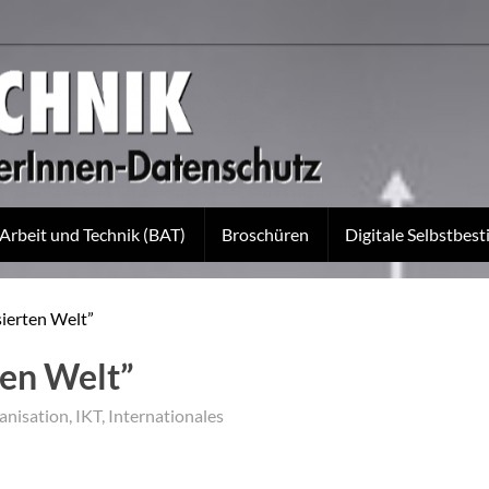
 Arbeit und Technik (BAT)
Broschüren
Digitale Selbstbe
isierten Welt”
rten Welt”
anisation
,
IKT
,
Internationales