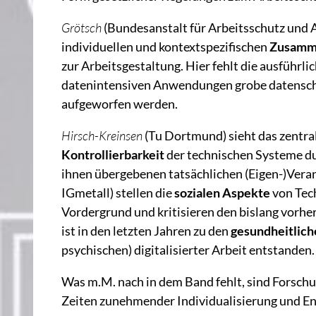
Grötsch
(Bundesanstalt für Arbeitsschutz und Ar
individuellen und kontextspezifischen
Zusamme
zur Arbeitsgestaltung. Hier fehlt die ausführlic
datenintensiven Anwendungen grobe datenschu
aufgeworfen werden.
Hirsch-Kreinsen
(Tu Dortmund) sieht das zentra
Kontrollierbarkeit
der technischen Systeme d
ihnen übergebenen tatsächlichen (Eigen-)Ver
IGmetall) stellen die
sozialen Aspekte
von Tech
Vordergrund und kritisieren den bislang vorh
ist in den letzten Jahren zu den
gesundheitlic
psychischen) digitalisierter Arbeit entstanden.
Was m.M. nach in dem Band fehlt, sind Forsch
Zeiten zunehmender Individualisierung und E