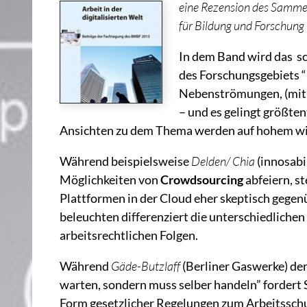
eine Rezension des Samme
für Bildung und Forschung
In dem Band wird das s
des Forschungsgebiets “
Nebenströmungen, (mit-
– und es gelingt größten
Ansichten zu dem Thema werden auf hohem wis
Während beispielsweise
Delden/ Chia
(innosabi
Möglichkeiten von
Crowdsourcing
abfeiern, s
Plattformen in der Cloud eher skeptisch gege
beleuchten differenziert die unterschiedlichen
arbeitsrechtlichen Folgen.
Während
Gäde-Butzlaff
(Berliner Gaswerke) der 
warten, sondern muss selber handeln” fordert
Form gesetzlicher Regelungen zum Arbeitsschut