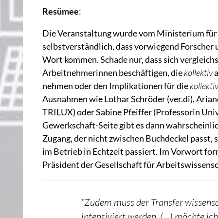
Resümee
:
Die Veranstaltung wurde vom Ministerium für B
selbstverständlich, dass vorwiegend Forscher 
Wort kommen. Schade nur, dass sich vergleichs
Arbeitnehmerinnen beschäftigen, die
kollektiv
a
nehmen oder den Implikationen für die
kollekti
Ausnahmen wie Lothar Schröder (ver.di), Ariane
TRILUX) oder Sabine Pfeiffer (Professorin Uni
Gewerkschaft-Seite gibt es dann wahrscheinli
Zugang, der nicht zwischen Buchdeckel passt
im Betrieb in Echtzeit passiert. Im Vorwort fo
Präsident der Gesellschaft für Arbeitswissen
“Zudem muss der Transfer wissensch
intensiviert werden. (…) möchte ic