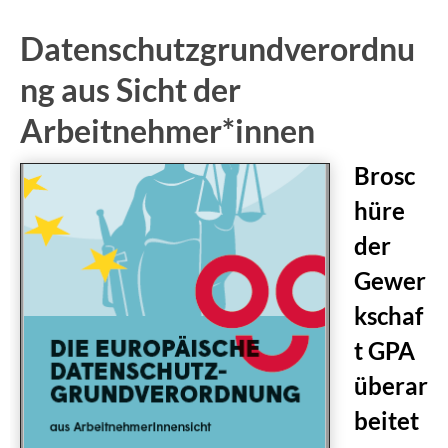
Datenschutzgrundverordnu
ng aus Sicht der
Arbeitnehmer*innen
Brosc
hüre
der
Gewer
kschaf
t GPA
überar
beitet