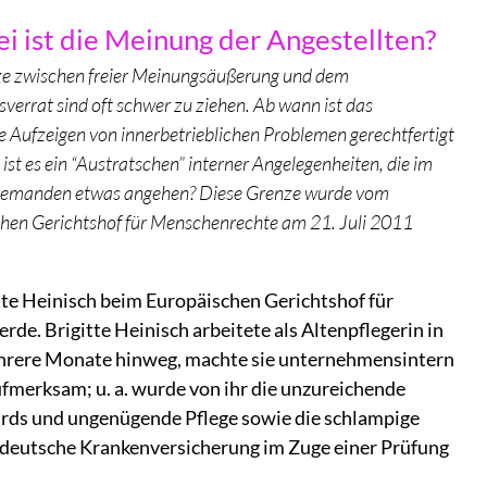
ei ist die Meinung der Angestellten?
e zwischen freier Meinungsäußerung und dem
verrat sind oft schwer zu ziehen. Ab wann ist das
he Aufzeigen von innerbetrieblichen Problemen gerechtfertigt
ist es ein “Austratschen” interner Angelegenheiten, die im
iemanden etwas angehen? Diese Grenze wurde vom
hen Gerichtshof für Menschenrechte am 21. Juli 2011
itte Heinisch beim Europäischen Gerichtshof für
. Brigitte Heinisch arbeitete als Altenpflegerin in
ehrere Monate hinweg, machte sie unternehmensintern
ufmerksam; u. a. wurde von ihr die unzureichende
ards und ungenügende Pflege sowie die schlampige
 deutsche Krankenversicherung im Zuge einer Prüfung