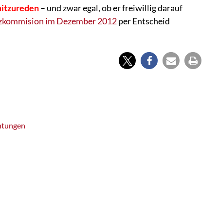
mitzureden
– und zwar egal, ob er freiwillig darauf
zkommision im Dezember 2012
per Entscheid
chtungen