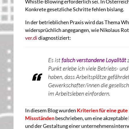
Whistle-Blowing erforderlich sei. In Österreic
Konkrete gesetzliche Schritte fehlen bislang.
In der betrieblichen Praxis wird das Thema Wh
widersprüchlich angegangen, wie Nikolaus Rot
ver.di
diagnostiziert:
Es ist
falsch verstandene Loyalität
Punkt erlebe ich viele Betriebs- und
haben, dass Arbeitsplätze gefährd
Gewerkschafter/innen die gesells
im Arbeitsleben einfordern.
In diesem Blog wurden
Kriterien für eine gut
Missständen
beschrieben, um eine akzeptable b
und der Gestaltung einer unternehmensintern