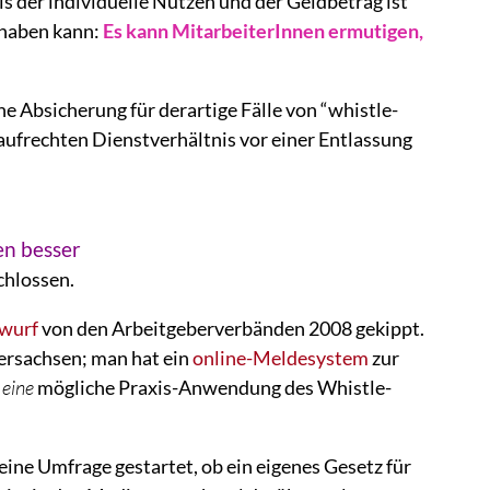
s der individuelle Nutzen und der Geldbetrag ist
 haben kann:
Es kann MitarbeiterInnen ermutigen,
he Absicherung für derartige Fälle von “whistle-
ufrechten Dienstverhältnis vor einer Entlassung
en besser
chlossen.
twurf
von den Arbeitgeberverbänden 2008 gekippt.
rsachsen; man hat ein
online-Meldesystem
zur
t
eine
mögliche Praxis-Anwendung des Whistle-
ine Umfrage gestartet, ob ein eigenes Gesetz für