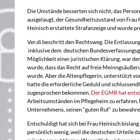
Die Umstände besserten sich nicht, das Perso
ausgelaugt, der Gesundheitszustand von Frau H
Heinisch erstattete Strafanzeige und wurde pr
Ver.di beschritt den Rechtsweg. Die Entlassung
inklusive dem deutschen Bundesverfassungsger
Möglichkeit einer juristischen Klärung, war der
wurde, dass das Recht auf freie Meinngsäußer
wurde. Aber die Altenpflegerin, unterstützt v
hatte die erforderliche Geduld und schlussend
zugesprochen bekommen.
Der EGMR hat ents
Arbeitsumständen im Pflegeheim zu erfahren, h
Unternehmens, seinen “guten Ruf” zu bewahre
Entschuldigt hat sich bei Frau Heinisch bislan
persönlich wenig, weil die deutschen Urteile 