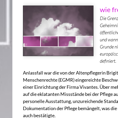
wie fr
Die Grenz
Geheimnis
öffentlic
und wann 
Grunde n
europäisc
definiert.
Anlassfall war die von der Altenpflegerin Brig
Menschenrechte (EGMR) eingereichte Beschwerde
einer Einrichtung der Firma Vivantes. Über m
auf die eklatanten Missstände bei der Pflege a
personelle Ausstattung, unzureichende Stand
Dokumentation der Pflege bemängelt, was die
auch bestätigte.