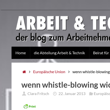
Home
die Abteilung Arbeit & Technik
Beirat für
Europäische Union
wenn whistle-blowing 
wenn whistle-blowing wic
Clara Fritsch
22. Januar 2013
Europäis