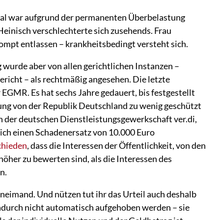
nal war aufgrund der permanenten Überbelastung
einisch verschlechterte sich zusehends. Frau
ompt entlassen – krankheitsbedingt versteht sich.
 wurde aber von allen gerichtlichen Instanzen –
icht – als rechtmäßig angesehen. Die letzte
 EGMR. Es hat sechs Jahre gedauert, bis festgestellt
ung von der Republik Deutschland zu wenig geschützt
on der deutschen Dienstleistungsgewerkschaft ver.di,
lich einen Schadenersatz von 10.000 Euro
chieden
, dass die Interessen der Öffentlichkeit, von den
öher zu bewerten sind, als die Interessen des
n.
g neimand. Und nützen tut ihr das Urteil auch deshalb
dadurch nicht automatisch aufgehoben werden – sie