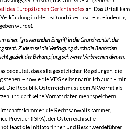
erfassungsgerichtshof, dass die VDS aufgehoben
eil des Europäischen Gerichtshofes
an. Das Urteil kam
e Verkündung im Herbst) und überraschend eindeutig
 geben würde).
m einen “gravierenden Eingriff in die Grundrechte”, der
g steht. Zudem sei die Verfolgung durch die Behörden
nicht gezielt der Bekämpfung schwerer Verbrechen dienen
.
s bedeutet, dass alle gesetzlichen Regelungen, die
 stehen – sowie die VDS selbst natürlich auch – mit
ind. Die Republik Österreich muss dem AKVorrat als
zen und darf keine Vorratsdaten mehr speichern.
 Wirtschaftskammer, die Rechtsanwaltskammer,
ice Provider (ISPA), der Österreichische
 not least die InitiatorInnen und Beschwerdeführer