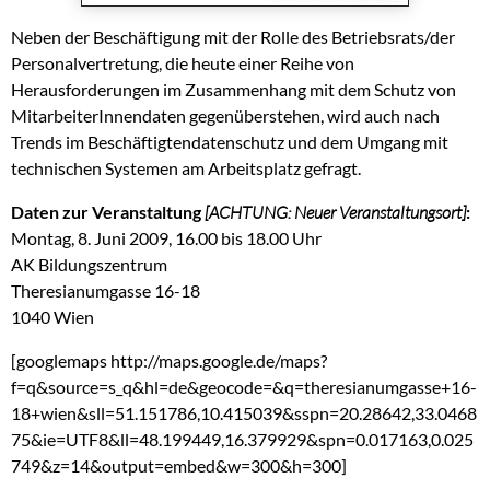
Neben der Beschäftigung mit der Rolle des Betriebsrats/der
Personalvertretung, die heute einer Reihe von
Herausforderungen im Zusammenhang mit dem Schutz von
MitarbeiterInnendaten gegenüberstehen, wird auch nach
Trends im Beschäftigtendatenschutz und dem Umgang mit
technischen Systemen am Arbeitsplatz gefragt.
Daten zur Veranstaltung
[ACHTUNG: Neuer Veranstaltungsort]
:
Montag, 8. Juni 2009, 16.00 bis 18.00 Uhr
AK Bildungszentrum
Theresianumgasse 16-18
1040 Wien
[googlemaps http://maps.google.de/maps?
f=q&source=s_q&hl=de&geocode=&q=theresianumgasse+16-
18+wien&sll=51.151786,10.415039&sspn=20.28642,33.0468
75&ie=UTF8&ll=48.199449,16.379929&spn=0.017163,0.025
749&z=14&output=embed&w=300&h=300]